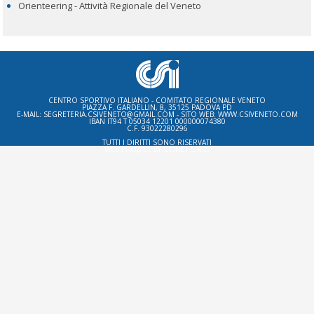
Orienteering - Attività Regionale del Veneto
CENTRO SPORTIVO ITALIANO - COMITATO REGIONALE VENETO
PIAZZA F. GARDELLIN, 8, 35125 PADOVA PD
E-MAIL: SEGRETERIA.CSIVENETO@GMAIL.COM - SITO WEB: WWW.CSIVENETO.COM
IBAN IT94 T 05034 12201 000000074380
C.F. 93022280296
TUTTI I DIRITTI SONO RISERVATI
WEB PROJECT BY
GONET S.R.L.